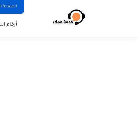
الصفحة ال
أرقام ال