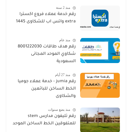
منذ 2 سنة
رقم خدمة عملاء فروع اكسترا
extra واتس اب للشكاوى 1445
منذ عام
رقم هدف طاقات 8001222030
شكاوي الموحد المجانى
السعودية
منذ 27 أيام
رقم jumia - خدمة عملاء جوميا
الخط الساخن للبائعين
والشكاوى
منذ بضع سنوات
رقم تليفون مدارس stem
للمتفوقين الخط الساخن الموحد