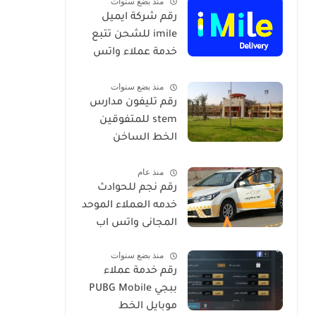
منذ بضع سنوات
رقم شركة ايميل
imile للشحن تتبع
خدمة عملاء واتس
اب السعودية
منذ بضع سنوات
رقم تليفون مدارس
stem للمتفوقين
الخط الساخن
الموحد
منذ عام
رقم نجم للحوادث
خدمه العملاء الموحد
المجانى واتس اب
منذ بضع سنوات
رقم خدمة عملاء
ببجي PUBG Mobile
موبايل الخط