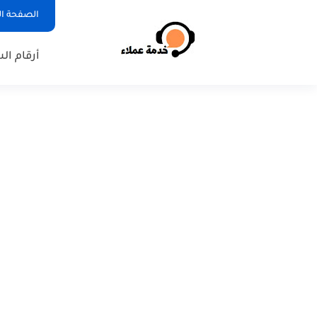
الصفحة ال
أرقام ال